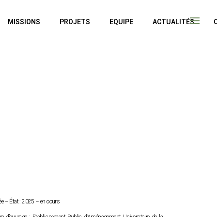
MISSIONS
PROJETS
EQUIPE
ACTUALITÉS
́e – État : 2025 – en cours