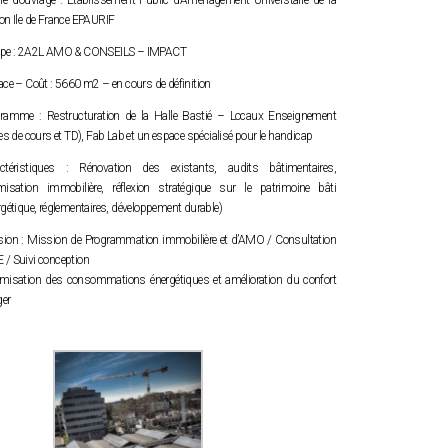
tre d’ouvrage : Etablissement Public d’Aménagement Universtaire de la
ion Ile de France EPAURIF
ipe : 2A2L AMO & CONSEILS – IMPACT
ace – Coût : 5660 m2 – en cours de définition
ramme : Restructuration de la Halle Bastié – Locaux Enseignement
les de cours et TD), Fab Lab et un espace spécialisé pour le handicap
ctéristiques : Rénovation des existants, audits bâtimentaires,
misation immobilière, réflexion stratégique sur le patrimoine bâti
ergétique, réglementaires, développement durable)
ion : Mission de Programmation immobilière et d’AMO / Consultation
/ Suivi conception
misation des consommations énergétiques et amélioration du confort
er