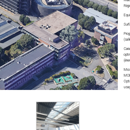
Maî
Rég
Equ
Surf
Prog
(sal
Cara
opti
(én
Miss
MOE 
Opti
usag