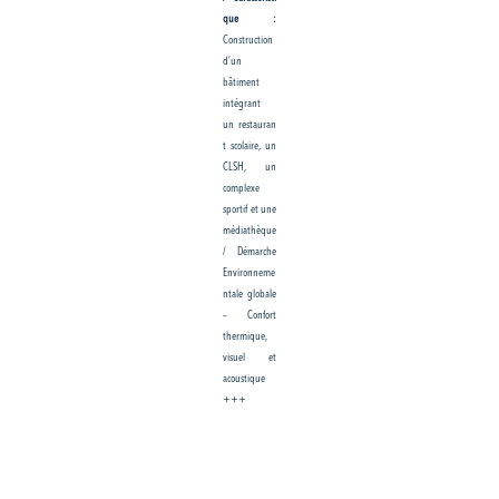
que :
Construction
d’un
bâtiment
intégrant
un restauran
t scolaire, un
CLSH, un
complexe
sportif et une
médiathèque
/ Démarche
Environneme
ntale globale
– Confort
thermique,
visuel et
acoustique
+++