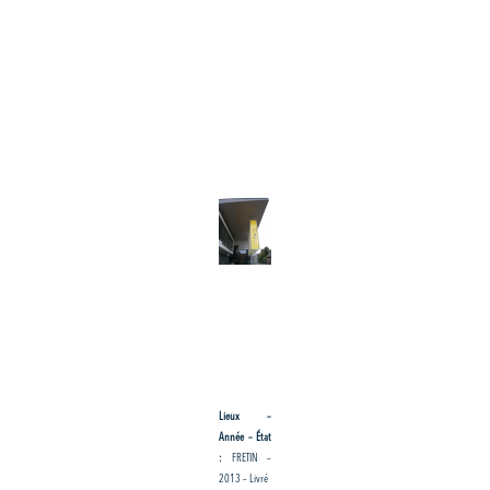
Lieux –
Année – État
:
FRETIN –
2013 – Livré