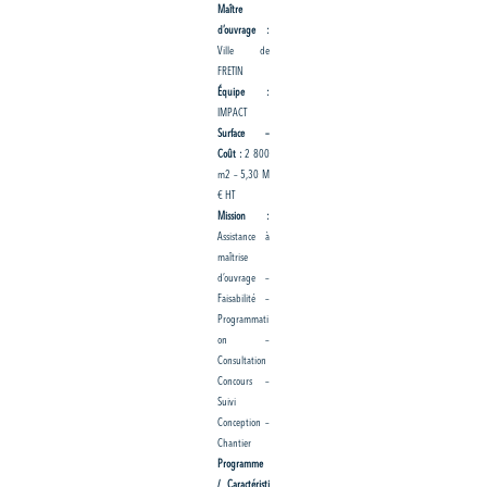
Maître
d’ouvrage :
Ville de
FRETIN
Équipe :
IMPACT
Surface –
Coût :
2 800
m2 – 5,30 M
€ HT
Mission :
Assistance à
maîtrise
d’ouvrage –
Faisabilité –
Programmati
on –
Consultation
Concours –
Suivi
Conception –
Chantier
Programme
/ Caractéristi