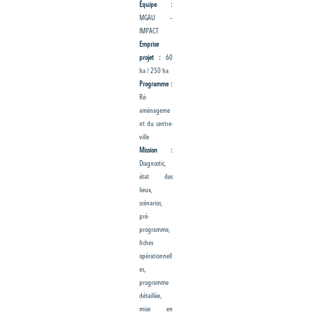
Équipe :
MGAU –
IMPACT
Emprise
projet :
60
ha / 250 ha
Programme :
Ré-
aménageme
nt du centre-
ville
Mission :
Diagnostic,
état des
lieux,
scénarios,
pré-
programme,
fiches
opérationnell
es,
programme
détaillée,
mise en