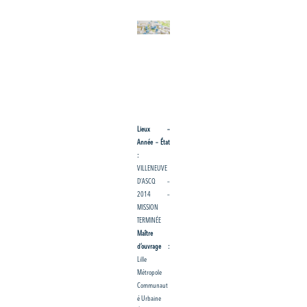
Lieux –
Année – État
:
VILLENEUVE
D’ASCQ –
2014 –
MISSION
TERMINÉE
Maître
d’ouvrage :
Lille
Métropole
Communaut
é Urbaine