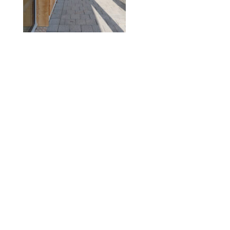
© 2010-2026 ////\\\\ IMPACT. Tous droits réservés