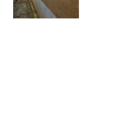
© 2010-2026 ////\\\\ IMPACT. Tous droits réservés