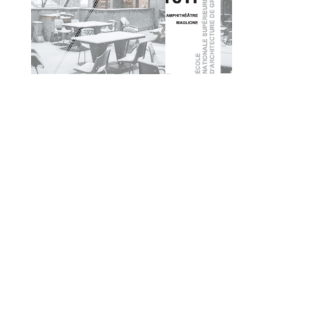
© 2010-2026 ////\\\\ IMPACT. Tous droits réservés