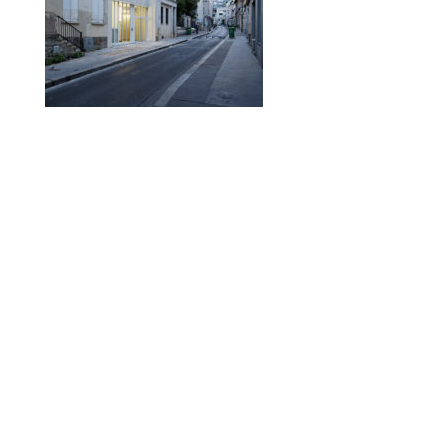
© 2010-2026 ////\\\\ IMPACT. Tous droits réservés