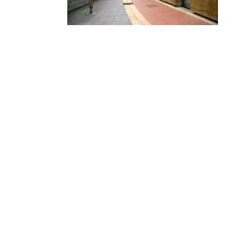
© 2010-2026 ////\\\\ IMPACT. Tous droits réservés