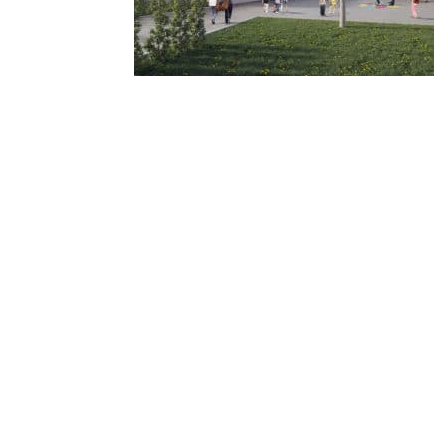
© 2010-2026 ////\\\\ IMPACT. Tous droits réservés