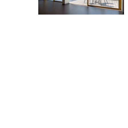
© 2010-2026 ////\\\\ IMPACT. Tous droits réservés