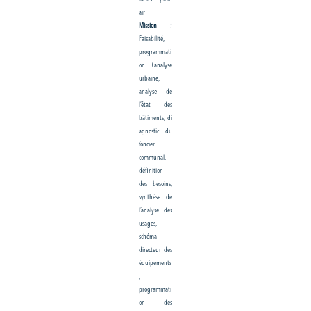
air
Mission :
Faisabilité,
programmati
on (analyse
urbaine,
analyse de
l’état des
bâtiments, di
agnostic du
foncier
communal,
définition
des besoins,
synthèse de
l’analyse des
usages,
schéma
directeur des
équipements
,
programmati
on des