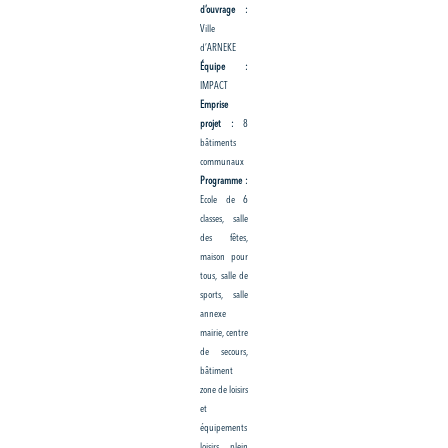
d’ouvrage :
Ville
d’ARNEKE
Équipe :
IMPACT
Emprise
projet :
8
bâtiments
communaux
Programme :
Ecole de 6
classes, salle
des fêtes,
maison pour
tous, salle de
sports, salle
annexe
mairie, centre
de secours,
bâtiment
zone de loisirs
et
équipements
loisirs plein