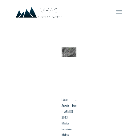
Lieux –
Année – État
:
ARNEKE –
2013 –
Mission
terminée
Maître