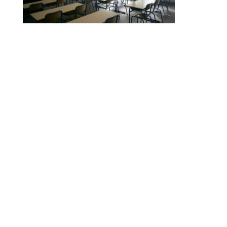
© 2010-2026 ////\\\\ IMPACT. Tous droits réservés