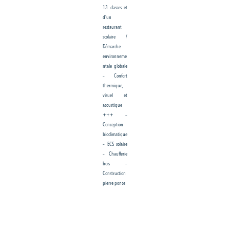
13 classes et
d’un
restaurant
scolaire /
Démarche
environneme
ntale globale
– Confort
thermique,
visuel et
acoustique
+++ –
Conception
bioclimatique
– ECS solaire
– Chaufferie
bois –
Construction
pierre ponce