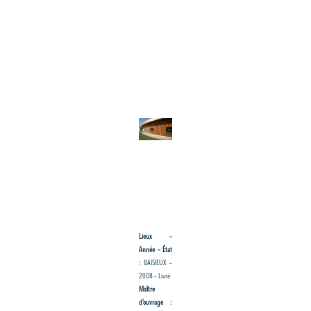
Lieux –
Année – État
:
BAISIEUX –
2008 – Livré
Maître
d’ouvrage :