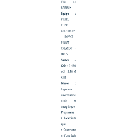
Ville de
BAISIEUX
Équipe :
PIERRE
COPPE
ARCHITECTES
– IMPACT –
PINGAT –
CREACEPT –
OPUS
Surface –
Coût :
2 470
m2 – 3,30 M
€ HT
Mission :
Ingénierie
environneme
ntale et
énergétique
Programme
/ Caractéristi
que
:
Constructio
n d’une école