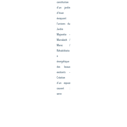
constitution
d’un jardin
d’hiver
évoquant
l’univers du
Jardin
Majorette –
Marrakech /
Maroc /
Réhabilitatio
n
énergétique
des locaux
existants –
Création
d’un espace
couvert :
serre