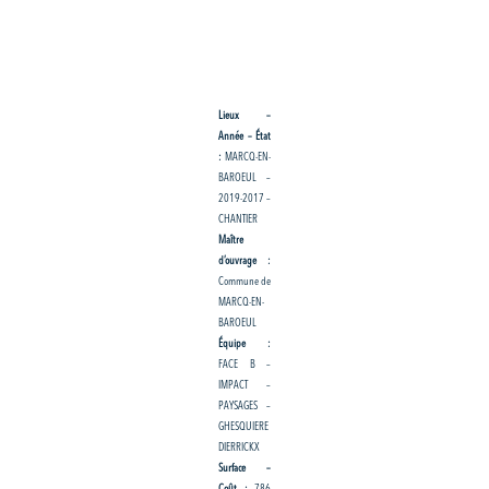
Lieux –
Année – État
:
MARCQ-EN-
BAROEUL –
2019-2017 –
CHANTIER
Maître
d’ouvrage :
Commune de
MARCQ-EN-
BAROEUL
Équipe :
FACE B –
IMPACT –
PAYSAGES –
GHESQUIERE
DIERRICKX
Surface –