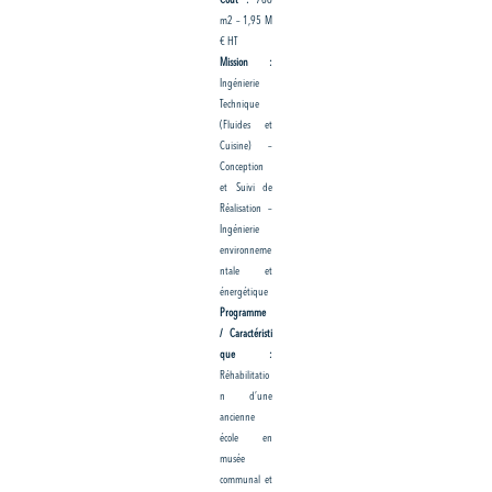
Coût :
786
m2 – 1,95 M
€ HT
Mission :
Ingénierie
Technique
(Fluides et
Cuisine) –
Conception
et Suivi de
Réalisation –
Ingénierie
environneme
ntale et
énergétique
Programme
/ Caractéristi
que :
Réhabilitatio
n d’une
ancienne
école en
musée
communal et