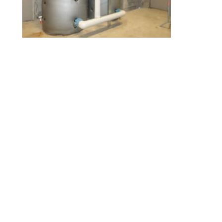
© 2010-2026 ////\\\\ IMPACT. Tous droits réservés