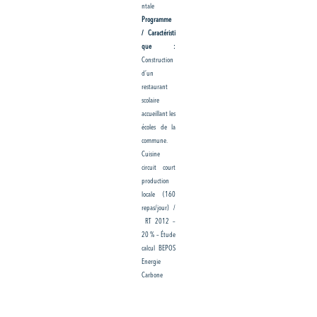
ntale
Programme
/ Caractéristi
que :
Construction
d’un
restaurant
scolaire
accueillant les
écoles de la
commune.
Cuisine
circuit court
production
locale (160
repas/jour) /
RT 2012 –
20 % – Étude
calcul BEPOS
Energie
Carbone