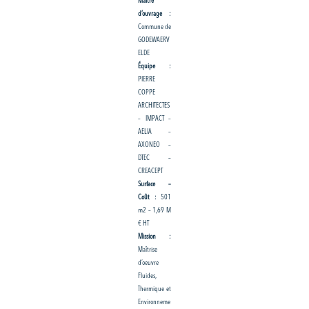
Maître
d’ouvrage :
Commune de
GODEWAERV
ELDE
Équipe :
PIERRE
COPPE
ARCHITECTES
– IMPACT –
AELIA –
AXONEO –
DTEC –
CREACEPT
Surface –
Coût :
501
m2 – 1,69 M
€ HT
Mission :
Maîtrise
d’oeuvre
Fluides,
Thermique et
Environneme