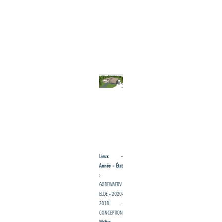
Lieux –
Année – État
:
GODEWAERV
ELDE – 2020-
2018 –
CONCEPTION