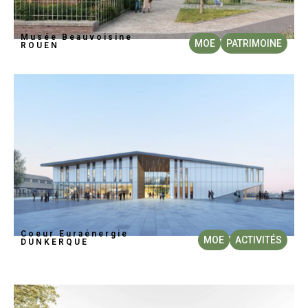
Musée Beauvoisine
MOE
PATRIMOINE
ROUEN
Coeur Euraénergie
MOE
ACTIVITÉS
DUNKERQUE