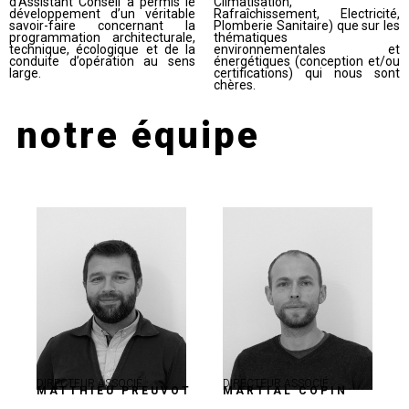
d’Assistant Conseil a permis le
Climatisation,
développement d’un véritable
Rafraîchissement, Electricité,
savoir-faire concernant la
Plomberie Sanitaire) que sur les
programmation architecturale,
thématiques
technique, écologique et de la
environnementales et
conduite d’opération au sens
énergétiques (conception et/ou
large.
certifications) qui nous sont
chères.
notre équipe
DIRECTEUR ASSOCIÉ
DIRECTEUR ASSOCIÉ
MATTHIEU PREUVOT
MARTIAL COPIN