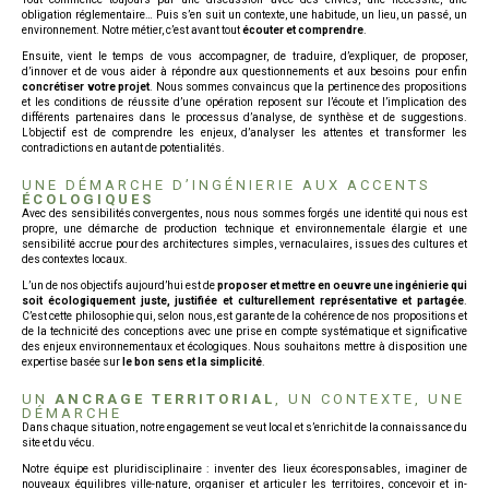
obligation réglementaire… Puis s’en suit un contexte, une habitude, un lieu, un passé, un
environnement. Notre métier, c’est avant tout
écouter et comprendre
.
Ensuite, vient le temps de vous accompagner, de traduire, d’expliquer, de proposer,
d’innover et de vous aider à répondre aux questionnements et aux besoins pour enfin
concrétiser votre projet
. Nous sommes convaincus que la pertinence des propositions
et les conditions de réussite d’une opération reposent sur l’écoute et l’implication des
différents partenaires dans le processus d’analyse, de synthèse et de suggestions.
L’objectif est de comprendre les enjeux, d’analyser les attentes et transformer les
contradictions en autant de potentialités.
UNE DÉMARCHE D’INGÉNIERIE AUX ACCENTS
ÉCOLOGIQUES
Avec des sensibilités convergentes, nous nous sommes forgés une identité qui nous est
propre, une démarche de production technique et environnementale élargie et une
sensibilité accrue pour des architectures simples, vernaculaires, issues des cultures et
des contextes locaux.
L’un de nos objectifs aujourd’hui est de
proposer et mettre en oeuvre une ingénierie qui
soit écologiquement juste, justifiée et culturellement représentative et partagée
.
C’est cette philosophie qui, selon nous, est garante de la cohérence de nos propositions et
de la technicité des conceptions avec une prise en compte systématique et significative
des enjeux environnementaux et écologiques. Nous souhaitons mettre à disposition une
expertise basée sur
le bon sens et la simplicité
.
UN
ANCRAGE TERRITORIAL
, UN CONTEXTE, UNE
DÉMARCHE
Dans chaque situation, notre engagement se veut local et s’enrichit de la connaissance du
site et du vécu.
Notre équipe est pluridisciplinaire : inventer des lieux écoresponsables, imaginer de
nouveaux équilibres ville-nature, organiser et articuler les territoires, concevoir et in-