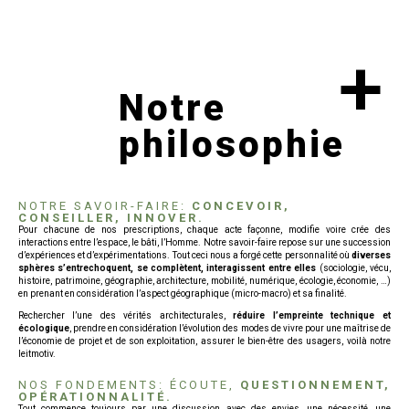
+
Notre
philosophie
NOTRE SAVOIR-FAIRE:
CONCEVOIR,
CONSEILLER, INNOVER.
Pour chacune de nos prescriptions, chaque acte façonne, modifie voire crée des
interactions entre l’espace, le bâti, l’Homme. Notre savoir-faire repose sur une succession
d’expériences et d’expérimentations. Tout ceci nous a forgé cette personnalité où
diverses
sphères s’entrechoquent, se complètent, interagissent entre elles
(sociologie, vécu,
histoire, patrimoine, géographie, architecture, mobilité, numérique, écologie, économie, …)
en prenant en considération l’aspect géographique (micro-macro) et sa finalité.
Rechercher l’une des vérités architecturales,
réduire l’empreinte technique et
écologique
, prendre en considération l’évolution des modes de vivre pour une maîtrise de
l’économie de projet et de son exploitation, assurer le bien-être des usagers, voilà notre
leitmotiv.
NOS FONDEMENTS: ÉCOUTE,
QUESTIONNEMENT,
OPÉRATIONNALITÉ.
Tout commence toujours par une discussion avec des envies, une nécessité, une