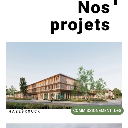
Nos
projets
Collège Fernande Benoist
COMMISSIONEMENT
ÉTUDES
HAZEBROUCK