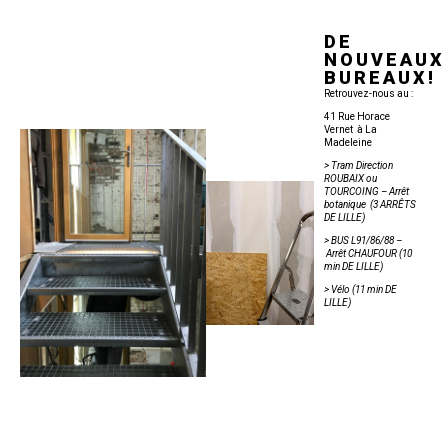
DE
NOUVEAUX
BUREAUX!
Retrouvez-nous au :
41 Rue Horace
Vernet à
La
Madeleine
> Tram Direction
ROUBAIX ou
TOURCOING – Arrêt
botanique
(3 ARRÊTS
DE LILLE)
> BUS L91/86/88 –
Arrêt CHAUFOUR (10
min DE LILLE)
> Vélo (11 min DE
LILLE)