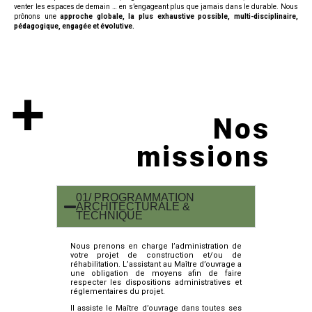
venter les espaces de demain … en s’engageant plus que jamais dans le durable. Nous
prônons une
approche globale, la plus exhaustive possible, multi-disciplinaire,
pédagogique, engagée et évolutive.
+
Nos
missions
01/ PROGRAMMATION
ARCHITECTURALE &
TECHNIQUE
Nous prenons en charge l’administration de
votre projet de construction et/ou de
réhabilitation. L’assistant au Maître d’ouvrage a
une obligation de moyens afin de faire
respecter les dispositions administratives et
réglementaires du projet.
Il assiste le Maître d’ouvrage dans toutes ses