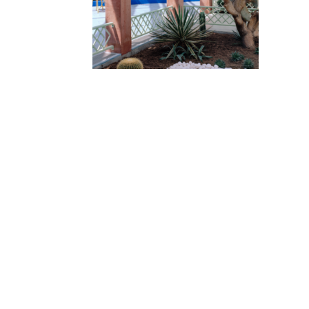
© 2010-2026 ////\\\\ IMPACT. Tous droits réservés