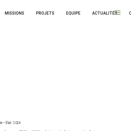
MISSIONS
PROJETS
EQUIPE
ACTUALITÉS
́e – État : 2024