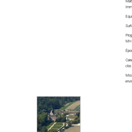
Maî
Immo
Equi
Surf
Pro
MH (
Époq
Cara
clos
Miss
envi