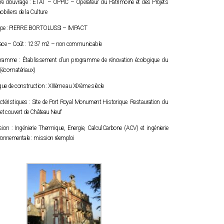
tre d’ouvrage :
ETAT – OPPIC – Opérateur du Patrimoine et des Projets
biliers de la Culture
pe :
PIERRE BORTOLUSSI – IMPACT
ace – Coût :
1237 m
2
– non communicable
gramme :
Établissement d’un programme de rénovation écologique du
éco-matériaux)
ue de construction : XIIIème au XIXème siècle
ctéristiques :
Site de Port Royal Monument Historique. Restauration du
 et couvert de Château Neuf
ion : Ingénierie Thermique, Energie, CalculCarbone (ACV) et ingénierie
ronnementale : mission réemploi