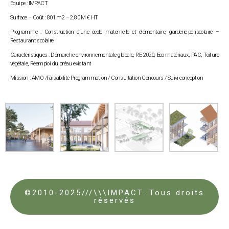
Equipe : IMPACT
Surface – Coût : 801 m2 – 2,80 M € HT
Programme : Construction d’une école maternelle et élémentaire, garderie-périscolaire –
Restaurant scolaire
Caractéristiques : Démarche environnementale globale, RE 2020, Eco-matériaux, PAC, Toiture
végétale, Réemploi du préau existant
Mission : AMO /Faisabilité-Programmation / Consultation Concours / Suivi conception
©2010-2025///\\\IMPACT. Tous droits
réservés