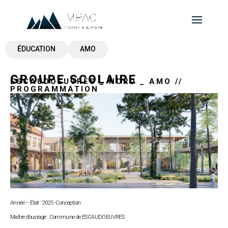
ÉDUCATION
AMO
GROUPE SCOLAIRE
ESCAUDOEUVRES _ NORD _ AMO //
PROGRAMMATION
Année – État : 2025 -Conception
Maître d’ouvrage : Commune de ESCAUDOEUVRES