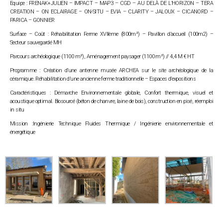
Equipe :
FRENAK+JULIEN – IMPACT – MAP3 – CGD – AU DELÀ DE L’HORIZON – TERA
CREATION – ON ECLAIRAGE – ON-SITU – EVIA – CLARITY – JALOUX – CICANORD –
PARICA – GONNIER
Surface – Coût :
Réhabilitation Ferme XVII
ème
(800m²)
– Pavillon d’accueil
(100m
2
) –
Secteur sauvegardé MH
Parcours archéologique
(1100 m²)
, Aménagement paysager
(1100 m²) //
4,4 M € HT
Programme :
Création d’une antenne musée ARCHEA sur le site archéologique de la
céramique. Réhabilitation d’une ancienne ferme traditionnelle – Espaces d’expositions
Caractéristiques :
Démarche Environnementale globale, Confort thermique, visuel et
acoustique optimal. Biosourcé (béton de chanvre, laine de bois), construction en pisé, réemploi
in situ
Mission :
Ingénierie Technique Fluides Thermique / Ingénierie environnementale et
énergétique