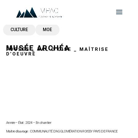
CULTURE
MOE
MUSÉE ARCHÉA
FOSSES _ VAL D’OISE _ MAÎTRISE
D’OEUVRE
Année – État :
2024 – En chantier
Maître d’ouvrage :
COMMUNAUTÉ D’AGGLOMÉRATION ROISSY PAYS DE FRANCE