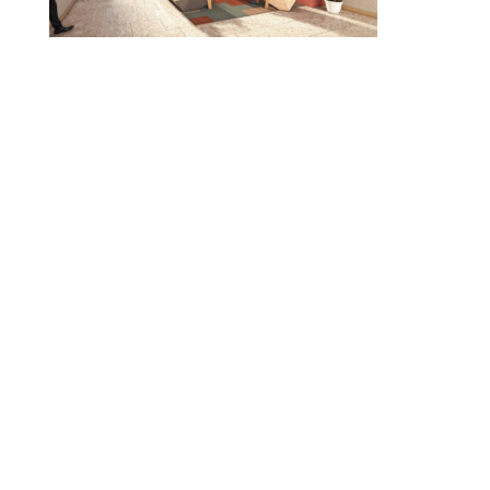
© 2010-2026 ////\\\\ IMPACT. Tous droits réservés