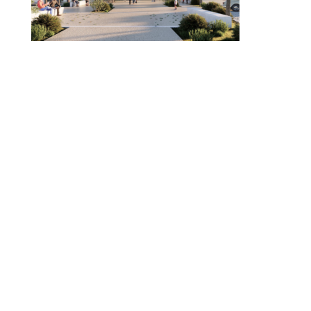
© 2010-2026 ////\\\\ IMPACT. Tous droits réservés