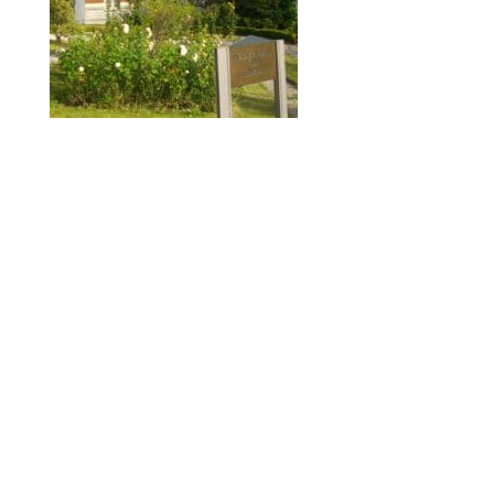
© 2010-2026 ////\\\\ IMPACT. Tous droits réservés