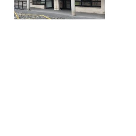
© 2010-2026 ////\\\\ IMPACT. Tous droits réservés