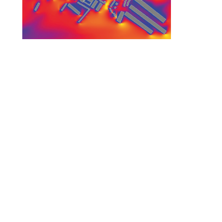
© 2010-2026 ////\\\\ IMPACT. Tous droits réservés