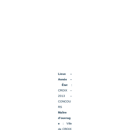
Lieux –
Année –
État :
CROIX –
2013 –
CONCOU
RS
Maître
d’ouvrag
e :
Ville
de CROIX