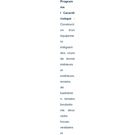
Program
me
/ Caracté
ristique :
Constructi
on d’un
équipeme
nt
intégrant
des cours
de tennis
intérieurs
et
extérieurs,
terrains
de
badminto
n, terrains
boulodro
me, deux
clubs
house,
vestiaires
et