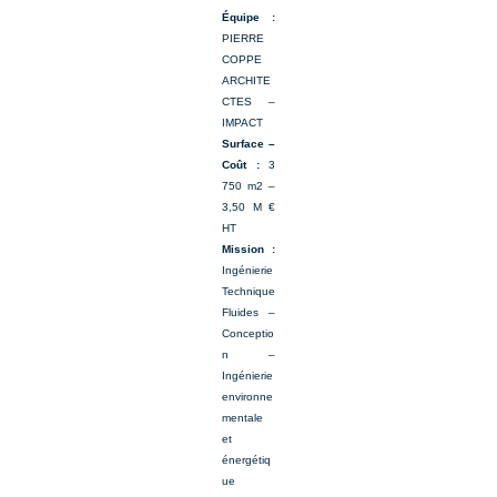
Équipe :
PIERRE
COPPE
ARCHITE
CTES –
IMPACT
Surface –
Coût :
3
750 m2 –
3,50 M €
HT
Mission :
Ingénierie
Technique
Fluides –
Conceptio
n –
Ingénierie
environne
mentale
et
énergétiq
ue