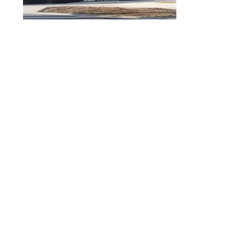
© 2010-2026 ////\\\\ IMPACT. Tous droits réservés