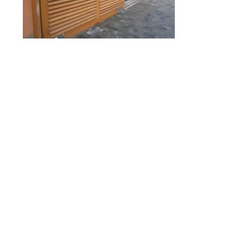
© 2010-2026 ////\\\\ IMPACT. Tous droits réservés