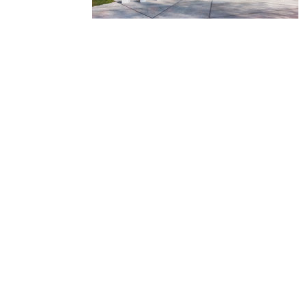
© 2010-2026 ////\\\\ IMPACT. Tous droits réservés