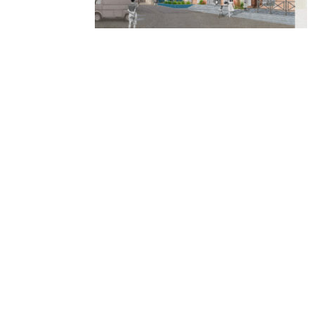
© 2010-2026 ////\\\\ IMPACT. Tous droits réservés