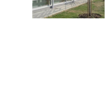
© 2010-2026 ////\\\\ IMPACT. Tous droits réservés