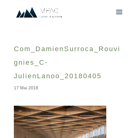
Com_DamienSurroca_Rouvi
gnies_C-
JulienLanoo_20180405
17 Mai 2018