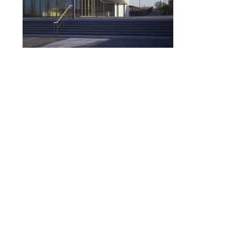
© 2010-2026 ////\\\\ IMPACT. Tous droits réservés