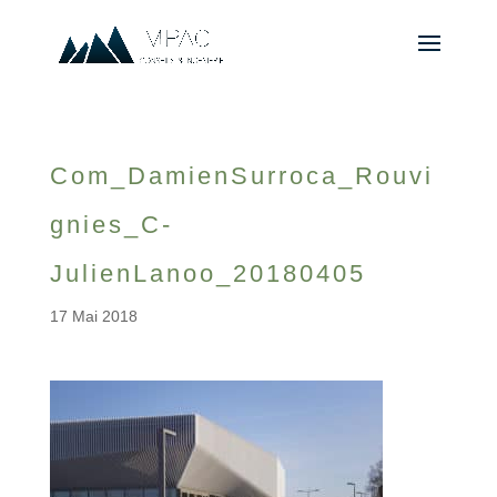
Com_DamienSurroca_Rouvi
gnies_C-
JulienLanoo_20180405
17 Mai 2018