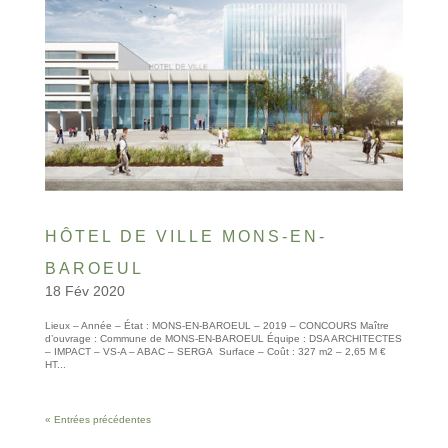
HÔTEL DE VILLE MONS-EN-
BAROEUL
18 Fév 2020
Lieux – Année – État : MONS-EN-BAROEUL – 2019 – CONCOURS Maître
d’ouvrage : Commune de MONS-EN-BAROEUL Équipe : DSA ARCHITECTES
– IMPACT – VS-A – ABAC – SERGA Surface – Coût : 327 m2 – 2,65 M €
HT...
« Entrées précédentes
© 2010-2026 ////\\\\ IMPACT. Tous droits réservés