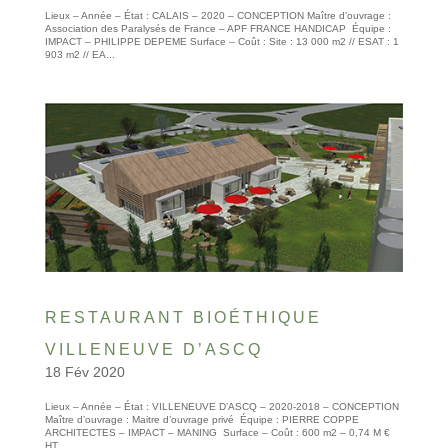
Lieux – Année – État : CALAIS – 2020 – CONCEPTION Maître d’ouvrage :
Association des Paralysés de France – APF FRANCE HANDICAP Équipe :
IMPACT – PHILIPPE DEPEME Surface – Coût : Site : 13 000 m2 // ESAT : 1
903 m2 // EA...
RESTAURANT BIOÉTHIQUE
VILLENEUVE D’ASCQ
18 Fév 2020
Lieux – Année – État : VILLENEUVE D’ASCQ – 2020-2018 – CONCEPTION
Maître d’ouvrage : Maitre d’ouvrage privé Équipe : PIERRE COPPE
ARCHITECTES – IMPACT – MANING Surface – Coût : 600 m2 – 0,74 M €
HT...